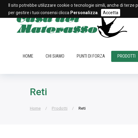
Il sito potrebbe utilizzare cookie o tecnologie simili, anche di terze 
per gestire i tuoi consensi clicca
Personalizza
.
Accetta
HOME
CHI SIAMO
PUNTI DI FORZA
PRODOTTI
Reti
Home
Prodotti
Reti